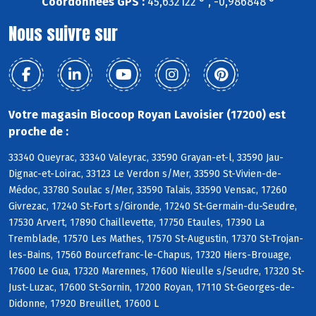
Coordonnées GPS :
45,632122 ° , -0,986848 °
Nous suivre sur
Votre magasin Biocoop Royan Lavoisier (17200) est
proche de :
33340 Queyrac, 33340 Valeyrac, 33590 Grayan-et-l, 33590 Jau-
Dignac-et-Loirac, 33123 Le Verdon s/Mer, 33590 St-Vivien-de-
Médoc, 33780 Soulac s/Mer, 33590 Talais, 33590 Vensac, 17260
Givrezac, 17240 St-Fort s/Gironde, 17240 St-Germain-du-Seudre,
17530 Arvert, 17890 Chaillevette, 17750 Etaules, 17390 La
Tremblade, 17570 Les Mathes, 17570 St-Augustin, 17370 St-Trojan-
les-Bains, 17560 Bourcefranc-le-Chapus, 17320 Hiers-Brouage,
17600 Le Gua, 17320 Marennes, 17600 Nieulle s/Seudre, 17320 St-
Just-Luzac, 17600 St-Sornin, 17200 Royan, 17110 St-Georges-de-
Didonne, 17920 Breuillet, 17600 L