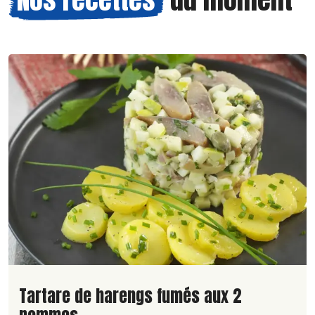
Lire la suite de la recette
Tartare de harengs fumés aux 2