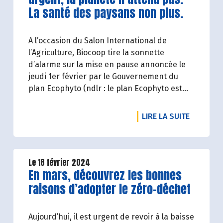
La santé des paysans non plus.
A l’occasion du Salon International de
l’Agriculture, Biocoop tire la sonnette
d’alarme sur la mise en pause annoncée le
jeudi 1er février par le Gouvernement du
plan Ecophyto (ndlr : le plan Ecophyto est
une stratégie gouvernementale française de
réduction d'usage, agricole et non agricole,
DE L'ART
LIRE LA SUITE
des pesticides).
Le 18 février 2024
Lire la suite de l'article
En mars, découvrez les bonnes
raisons d’adopter le zéro-déchet
Aujourd’hui, il est urgent de revoir à la baisse