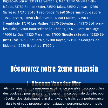
Dignac-et-Loirac, 33123 Le Verdon s/Mer, 33590 St-Vivien-de-
Médoc, 33780 Soulac s/Mer, 33590 Talais, 33590 Vensac, 17260
Givrezac, 17240 St-Fort s/Gironde, 17240 St-Germain-du-Seudre,
17530 Arvert, 17890 Chaillevette, 17750 Etaules, 17390 La
Tremblade, 17570 Les Mathes, 17570 St-Augustin, 17370 St-Trojan-
les-Bains, 17560 Bourcefranc-le-Chapus, 17320 Hiers-Brouage,
17600 Le Gua, 17320 Marennes, 17600 Nieulle s/Seudre, 17320 St-
Just-Luzac, 17600 St-Sornin, 17200 Royan, 17110 St-Georges-de-
Didonne, 17920 Breuillet, 17600 L
Découvrez notre 2eme magasin
Biocoop Vaux Sur Mer
Afin de vous offrir la meilleure expérience possible, Biocoop utilise
16 rue Georges Claude , 17640 Vaux s/Mer
des cookies : pour assurer une performance optimale du site, pour
Téléphone :
05 46 02 73 51
récolter des statistiques afin d'analyser le trafic et la performance
du site et vous proposer une navigation personnalisée en toute