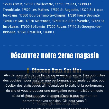
17530 Arvert, 17890 Chaillevette, 17750 Etaules, 17390 La
Tremblade, 17570 Les Mathes, 17570 St-Augustin, 17370 St-Trojan-
les-Bains, 17560 Bourcefranc-le-Chapus, 17320 Hiers-Brouage,
17600 Le Gua, 17320 Marennes, 17600 Nieulle s/Seudre, 17320 St-
Just-Luzac, 17600 St-Sornin, 17200 Royan, 17110 St-Georges-de-
Didonne, 17920 Breuillet, 17600 L
Découvrez notre 2eme magasin
Biocoop Vaux Sur Mer
Afin de vous offrir la meilleure expérience possible, Biocoop utilise
16 rue Georges Claude , 17640 Vaux s/Mer
des cookies : pour assurer une performance optimale du site, pour
Téléphone :
05 46 02 73 51
récolter des statistiques afin d'analyser le trafic et la performance
du site et vous proposer une navigation personnalisée en toute
sécurité. Vous pouvez changer d'avis à tout moment en
Biocoop.fr
Le réseau Biocoop
paramétrant vos cookies. OK pour vous ?
Copyright Biocoop 2026