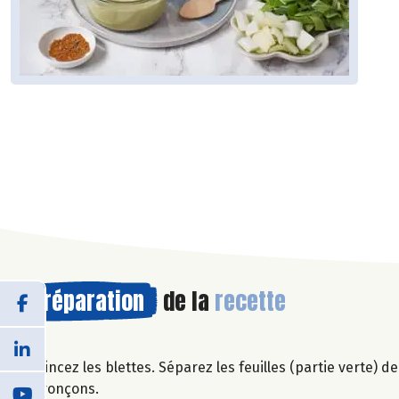
Préparation
de la
recette
Rincez les blettes. Séparez les feuilles (partie verte) de
tronçons.