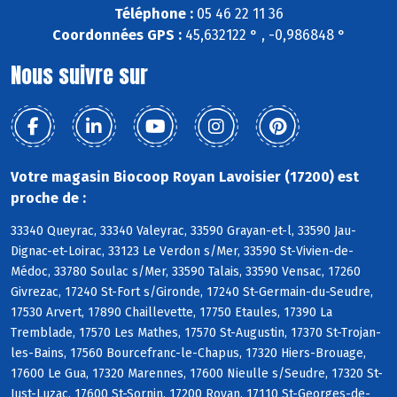
Téléphone :
05 46 22 11 36
Coordonnées GPS :
45,632122 ° , -0,986848 °
Nous suivre sur
Votre magasin Biocoop Royan Lavoisier (17200) est
proche de :
33340 Queyrac, 33340 Valeyrac, 33590 Grayan-et-l, 33590 Jau-
Dignac-et-Loirac, 33123 Le Verdon s/Mer, 33590 St-Vivien-de-
Médoc, 33780 Soulac s/Mer, 33590 Talais, 33590 Vensac, 17260
Givrezac, 17240 St-Fort s/Gironde, 17240 St-Germain-du-Seudre,
17530 Arvert, 17890 Chaillevette, 17750 Etaules, 17390 La
Tremblade, 17570 Les Mathes, 17570 St-Augustin, 17370 St-Trojan-
les-Bains, 17560 Bourcefranc-le-Chapus, 17320 Hiers-Brouage,
17600 Le Gua, 17320 Marennes, 17600 Nieulle s/Seudre, 17320 St-
Just-Luzac, 17600 St-Sornin, 17200 Royan, 17110 St-Georges-de-