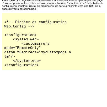
Remarques :
La page d'erreurs actuellement affichée peut être remplacée par une page
d'erreurs personnalisée. Pour ce faire, modifiez l'attribut "defaultRedirect" de la balise de
configuration <customErrors> de l'application, de sorte qu'il pointe vers une URL de la
page d'erreurs personnalisée !
<!-- Fichier de configuration 
Web.Config -->

<configuration>

    <system.web>

        <customErrors 
mode="RemoteOnly" 
defaultRedirect="mycustompage.h
tm"/>

    </system.web>

</configuration>