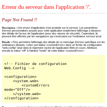
Erreur du serveur dans l'application '/'.
Page Not Found !!
Description :
Une erreur d'application s'est produite sur le serveur. Les paramètres
d'erreur personnalisés actuels pour cette application empêchent l'affichage à distance
des détails de l'erreur de l'application (pour des raisons de sécurité). Cependant, ils
peuvent être affichés par les navigateurs qui s'exécutent sur l'ordinateur serveur local.
Détails =
Pour permettre l'affichage des détails de ce message d'erreur spécifique sur les
ordinateurs distants, créez une balise <customErrors> dans un fichier de configuration
"web.config" situé dans le répertoire racine de l'application Web en cours. Attribuez
ensuite la valeur "off" à l'attribut "mode" de cette balise <customErrors>.
<!-- Fichier de configuration 
Web.Config -->

<configuration>

    <system.web>

        <customErrors 
mode="Off"/>

    </system.web>

</configuration>