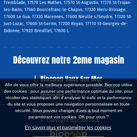
Tremblade, 17570 Les Mathes, 17570 St-Augustin, 17370 St-Trojan-
les-Bains, 17560 Bourcefranc-le-Chapus, 17320 Hiers-Brouage,
17600 Le Gua, 17320 Marennes, 17600 Nieulle s/Seudre, 17320 St-
Just-Luzac, 17600 St-Sornin, 17200 Royan, 17110 St-Georges-de-
Didonne, 17920 Breuillet, 17600 L
Découvrez notre 2eme magasin
Biocoop Vaux Sur Mer
Afin de vous offrir la meilleure expérience possible, Biocoop utilise
16 rue Georges Claude , 17640 Vaux s/Mer
des cookies : pour assurer une performance optimale du site, pour
Téléphone :
05 46 02 73 51
récolter des statistiques afin d'analyser le trafic et la performance
du site et vous proposer une navigation personnalisée en toute
sécurité. Vous pouvez changer d'avis à tout moment en
Biocoop.fr
Le réseau Biocoop
paramétrant vos cookies. OK pour vous ?
Copyright Biocoop 2026
En savoir plus et paramétrer les cookies