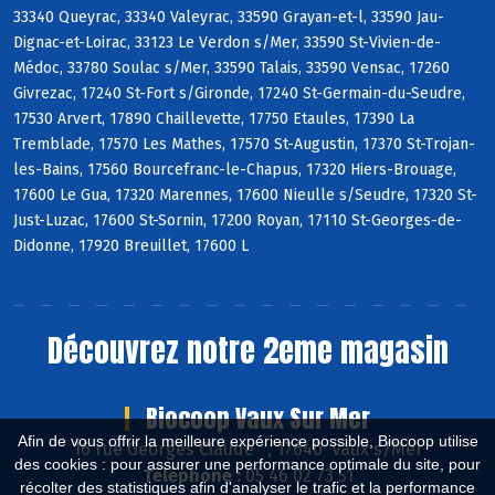
33340 Queyrac, 33340 Valeyrac, 33590 Grayan-et-l, 33590 Jau-
Dignac-et-Loirac, 33123 Le Verdon s/Mer, 33590 St-Vivien-de-
Médoc, 33780 Soulac s/Mer, 33590 Talais, 33590 Vensac, 17260
Givrezac, 17240 St-Fort s/Gironde, 17240 St-Germain-du-Seudre,
17530 Arvert, 17890 Chaillevette, 17750 Etaules, 17390 La
Tremblade, 17570 Les Mathes, 17570 St-Augustin, 17370 St-Trojan-
les-Bains, 17560 Bourcefranc-le-Chapus, 17320 Hiers-Brouage,
17600 Le Gua, 17320 Marennes, 17600 Nieulle s/Seudre, 17320 St-
Just-Luzac, 17600 St-Sornin, 17200 Royan, 17110 St-Georges-de-
Didonne, 17920 Breuillet, 17600 L
Découvrez notre 2eme magasin
Biocoop Vaux Sur Mer
Afin de vous offrir la meilleure expérience possible, Biocoop utilise
16 rue Georges Claude , 17640 Vaux s/Mer
des cookies : pour assurer une performance optimale du site, pour
Téléphone :
05 46 02 73 51
récolter des statistiques afin d'analyser le trafic et la performance