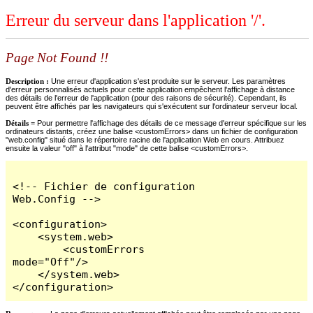
Erreur du serveur dans l'application '/'.
Page Not Found !!
Description :
Une erreur d'application s'est produite sur le serveur. Les paramètres
d'erreur personnalisés actuels pour cette application empêchent l'affichage à distance
des détails de l'erreur de l'application (pour des raisons de sécurité). Cependant, ils
peuvent être affichés par les navigateurs qui s'exécutent sur l'ordinateur serveur local.
Détails =
Pour permettre l'affichage des détails de ce message d'erreur spécifique sur les
ordinateurs distants, créez une balise <customErrors> dans un fichier de configuration
"web.config" situé dans le répertoire racine de l'application Web en cours. Attribuez
ensuite la valeur "off" à l'attribut "mode" de cette balise <customErrors>.
<!-- Fichier de configuration 
Web.Config -->

<configuration>

    <system.web>

        <customErrors 
mode="Off"/>

    </system.web>

</configuration>