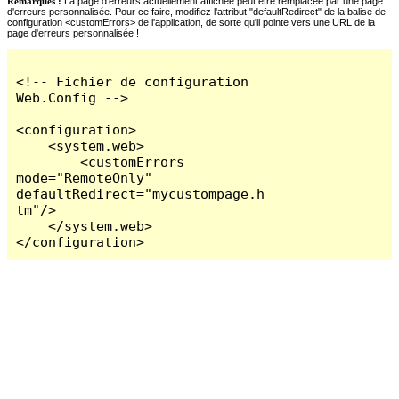
Remarques :
La page d'erreurs actuellement affichée peut être remplacée par une page
d'erreurs personnalisée. Pour ce faire, modifiez l'attribut "defaultRedirect" de la balise de
configuration <customErrors> de l'application, de sorte qu'il pointe vers une URL de la
page d'erreurs personnalisée !
<!-- Fichier de configuration 
Web.Config -->

<configuration>

    <system.web>

        <customErrors 
mode="RemoteOnly" 
defaultRedirect="mycustompage.h
tm"/>

    </system.web>

</configuration>