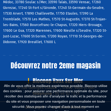
Médoc, 33780 Soulac s/Mer, 33590 Talais, 33590 Vensac, 17260
Givrezac, 17240 St-Fort s/Gironde, 17240 St-Germain-du-Seudre,
17530 Arvert, 17890 Chaillevette, 17750 Etaules, 17390 La
Tremblade, 17570 Les Mathes, 17570 St-Augustin, 17370 St-Trojan-
les-Bains, 17560 Bourcefranc-le-Chapus, 17320 Hiers-Brouage,
17600 Le Gua, 17320 Marennes, 17600 Nieulle s/Seudre, 17320 St-
Just-Luzac, 17600 St-Sornin, 17200 Royan, 17110 St-Georges-de-
Didonne, 17920 Breuillet, 17600 L
Découvrez notre 2eme magasin
Biocoop Vaux Sur Mer
Afin de vous offrir la meilleure expérience possible, Biocoop utilise
16 rue Georges Claude , 17640 Vaux s/Mer
des cookies : pour assurer une performance optimale du site, pour
Téléphone :
05 46 02 73 51
récolter des statistiques afin d'analyser le trafic et la performance
du site et vous proposer une navigation personnalisée en toute
sécurité. Vous pouvez changer d'avis à tout moment en
Biocoop.fr
Le réseau Biocoop