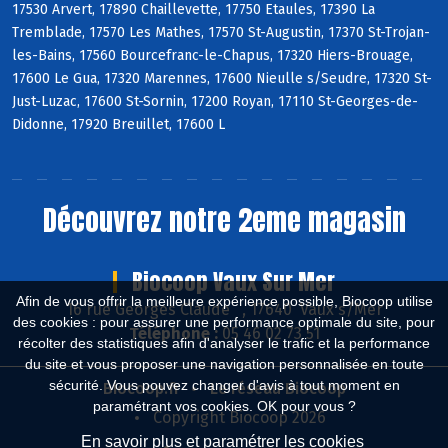
17530 Arvert, 17890 Chaillevette, 17750 Etaules, 17390 La
Tremblade, 17570 Les Mathes, 17570 St-Augustin, 17370 St-Trojan-
les-Bains, 17560 Bourcefranc-le-Chapus, 17320 Hiers-Brouage,
17600 Le Gua, 17320 Marennes, 17600 Nieulle s/Seudre, 17320 St-
Just-Luzac, 17600 St-Sornin, 17200 Royan, 17110 St-Georges-de-
Didonne, 17920 Breuillet, 17600 L
Découvrez notre 2eme magasin
Biocoop Vaux Sur Mer
Afin de vous offrir la meilleure expérience possible, Biocoop utilise
16 rue Georges Claude , 17640 Vaux s/Mer
des cookies : pour assurer une performance optimale du site, pour
Téléphone :
05 46 02 73 51
récolter des statistiques afin d'analyser le trafic et la performance
du site et vous proposer une navigation personnalisée en toute
sécurité. Vous pouvez changer d'avis à tout moment en
Biocoop.fr
Le réseau Biocoop
paramétrant vos cookies. OK pour vous ?
Copyright Biocoop 2026
En savoir plus et paramétrer les cookies