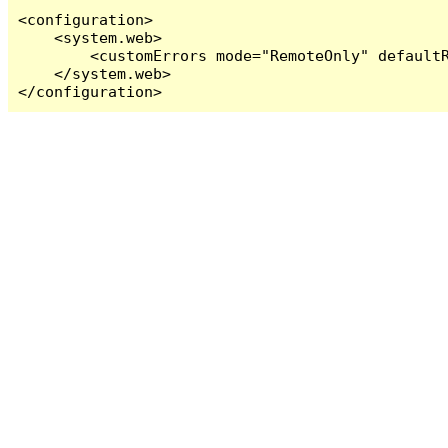
<configuration>

    <system.web>

        <customErrors mode="RemoteOnly" defaultR
    </system.web>

</configuration>