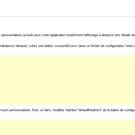
 personnalisés actuels pour cette application empêchent l'affichage à distance des détails de 
rdinateurs distants, créez une balise <customErrors> dans un fichier de configuration "web.con
urs personnalisée. Pour ce faire, modifiez l'attribut "defaultRedirect" de la balise de config