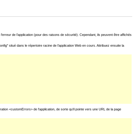
l'erreur de l'application (pour des raisons de sécurité). Cependant, ils peuvent être affichés
fig" situé dans le répertoire racine de l'application Web en cours. Attribuez ensuite la
uration <customErrors> de l'application, de sorte qu'il pointe vers une URL de la page