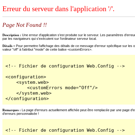
Erreur du serveur dans l'application '/'.
Page Not Found !!
Description :
Une erreur d'application s'est produite sur le serveur. Les paramètres d'erreur
par les navigateurs qui s'exécutent sur l'ordinateur serveur local.
Détails =
Pour permettre l'affichage des détails de ce message d'erreur spécifique sur les o
valeur "off" à l'attribut "mode" de cette balise <customErrors>.
<!-- Fichier de configuration Web.Config -->

<configuration>

    <system.web>

        <customErrors mode="Off"/>

    </system.web>

</configuration>
Remarques :
La page d'erreurs actuellement affichée peut être remplacée par une page d'erre
d'erreurs personnalisée !
<!-- Fichier de configuration Web.Config -->
