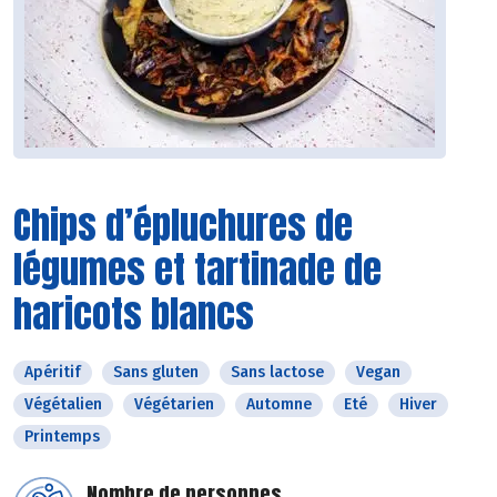
Chips d’épluchures de
légumes et tartinade de
haricots blancs
Apéritif
Sans gluten
Sans lactose
Vegan
Végétalien
Végétarien
Automne
Eté
Hiver
Printemps
Nombre de personnes