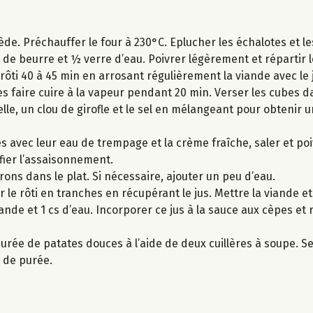
iède. Préchauffer le four à 230°C. Eplucher les échalotes et 
g de beurre et ½ verre d’eau. Poivrer légèrement et répartir 
 rôti 40 à 45 min en arrosant régulièrement la viande avec le 
s faire cuire à la vapeur pendant 20 min. Verser les cubes d
elle, un clou de girofle et le sel en mélangeant pour obtenir 
s avec leur eau de trempage et la crème fraîche, saler et poi
rifier l’assaisonnement.
rrons dans le plat. Si nécessaire, ajouter un peu d’eau.
 le rôti en tranches en récupérant le jus. Mettre la viande e
iande et 1 cs d’eau. Incorporer ce jus à la sauce aux cèpes et
urée de patates douces à l’aide de deux cuillères à soupe. Ser
 de purée.