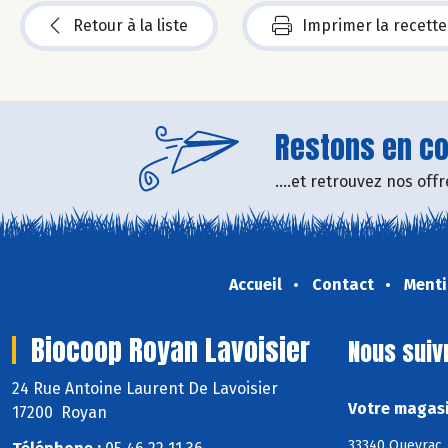
Retour à la liste
Imprimer la recette
Restons en con
....et retrouvez nos of
Accueil
Contact
Menti
Biocoop Royan Lavoisier
Nous suiv
24 Rue Antoine Laurent De Lavoisier
Votre magasi
17200 Royan
33340 Queyrac, 