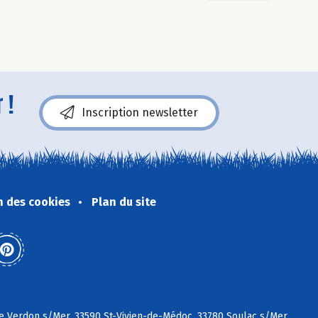
 !
Inscription newsletter
n des cookies
Plan du site
 Le Verdon s/Mer, 33590 St-Vivien-de-Médoc, 33780 Soulac s/Mer,