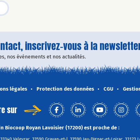
tact, inscrivez-vous à la newsletter
fres, nos événements et nos actualités.
ons légales
Protection des données
CGU
Gestio
re sur
n Biocoop Royan Lavoisier (17200) est proche de :
33340 Valeyrac, 33590 Grayan-et-l, 33590 Jau-Dignac-et-Loirac, 33123