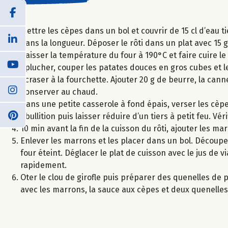
Mettre les cèpes dans un bol et couvrir de 15 cl d’eau t
dans la longueur. Déposer le rôti dans un plat avec 15 
Baisser la température du four à 190°C et faire cuire le
Eplucher, couper les patates douces en gros cubes et le
écraser à la fourchette. Ajouter 20 g de beurre, la cann
Conserver au chaud.
Dans une petite casserole à fond épais, verser les cèpe
ébullition puis laisser réduire d’un tiers à petit feu. Vé
10 min avant la fin de la cuisson du rôti, ajouter les ma
Enlever les marrons et les placer dans un bol. Découper
four éteint. Déglacer le plat de cuisson avec le jus de v
rapidement.
Oter le clou de girofle puis préparer des quenelles de p
avec les marrons, la sauce aux cèpes et deux quenelles