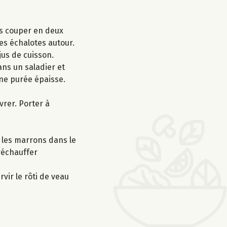
les couper en deux
les échalotes autour.
jus de cuisson.
ans un saladier et
une purée épaisse.
vrer. Porter à
t les marrons dans le
 réchauffer
vir le rôti de veau