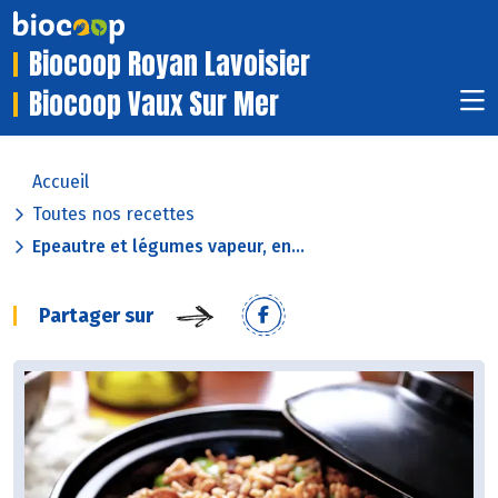
Biocoop Royan Lavoisier
Biocoop Vaux Sur Mer
Accueil
Toutes nos recettes
Epeautre et légumes vapeur, en...
Partager sur