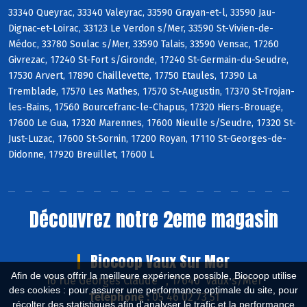
33340 Queyrac, 33340 Valeyrac, 33590 Grayan-et-l, 33590 Jau-
Dignac-et-Loirac, 33123 Le Verdon s/Mer, 33590 St-Vivien-de-
Médoc, 33780 Soulac s/Mer, 33590 Talais, 33590 Vensac, 17260
Givrezac, 17240 St-Fort s/Gironde, 17240 St-Germain-du-Seudre,
17530 Arvert, 17890 Chaillevette, 17750 Etaules, 17390 La
Tremblade, 17570 Les Mathes, 17570 St-Augustin, 17370 St-Trojan-
les-Bains, 17560 Bourcefranc-le-Chapus, 17320 Hiers-Brouage,
17600 Le Gua, 17320 Marennes, 17600 Nieulle s/Seudre, 17320 St-
Just-Luzac, 17600 St-Sornin, 17200 Royan, 17110 St-Georges-de-
Didonne, 17920 Breuillet, 17600 L
Découvrez notre 2eme magasin
Biocoop Vaux Sur Mer
Afin de vous offrir la meilleure expérience possible, Biocoop utilise
16 rue Georges Claude , 17640 Vaux s/Mer
des cookies : pour assurer une performance optimale du site, pour
Téléphone :
05 46 02 73 51
récolter des statistiques afin d'analyser le trafic et la performance