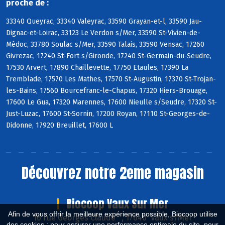
proche de :
33340 Queyrac, 33340 Valeyrac, 33590 Grayan-et-l, 33590 Jau-
Dignac-et-Loirac, 33123 Le Verdon s/Mer, 33590 St-Vivien-de-
Médoc, 33780 Soulac s/Mer, 33590 Talais, 33590 Vensac, 17260
Givrezac, 17240 St-Fort s/Gironde, 17240 St-Germain-du-Seudre,
17530 Arvert, 17890 Chaillevette, 17750 Etaules, 17390 La
Tremblade, 17570 Les Mathes, 17570 St-Augustin, 17370 St-Trojan-
les-Bains, 17560 Bourcefranc-le-Chapus, 17320 Hiers-Brouage,
17600 Le Gua, 17320 Marennes, 17600 Nieulle s/Seudre, 17320 St-
Just-Luzac, 17600 St-Sornin, 17200 Royan, 17110 St-Georges-de-
Didonne, 17920 Breuillet, 17600 L
Découvrez notre 2eme magasin
Biocoop Vaux Sur Mer
Afin de vous offrir la meilleure expérience possible, Biocoop utilise
16 rue Georges Claude , 17640 Vaux s/Mer
des cookies : pour assurer une performance optimale du site, pour