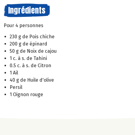
Ingrédients
Pour 4 personnes
230 g de Pois chiche
200 g de épinard
50 g de Noix de cajou
1 c. à s. de Tahini
0.5 c. à s. de Citron
1 Ail
40 g de Huile d'olive
Persil
1 Oignon rouge