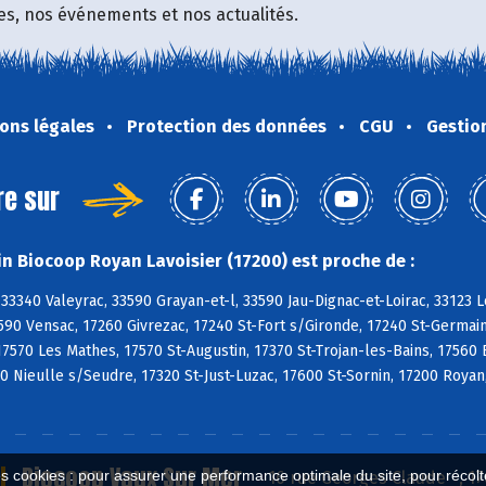
fres, nos événements et nos actualités.
ons légales
Protection des données
CGU
Gestio
re sur
n Biocoop Royan Lavoisier (17200) est proche de :
33340 Valeyrac, 33590 Grayan-et-l, 33590 Jau-Dignac-et-Loirac, 33123
3590 Vensac, 17260 Givrezac, 17240 St-Fort s/Gironde, 17240 St-Germai
7570 Les Mathes, 17570 St-Augustin, 17370 St-Trojan-les-Bains, 17560
 Nieulle s/Seudre, 17320 St-Just-Luzac, 17600 St-Sornin, 17200 Royan
Biocoop Vaux Sur Mer
es cookies : pour assurer une performance optimale du site, pour récolter
16 rue Georges Claude , 1