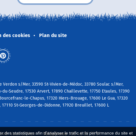
n des cookies
Plan du site
 Le Verdon s/Mer, 33590 St-Vivien-de-Médoc, 33780 Soulac s/Mer,
n-du-Seudre, 17530 Arvert, 17890 Chaillevette, 17750 Etaules, 17390
 Bourcefranc-le-Chapus, 17320 Hiers-Brouage, 17600 Le Gua, 17320
, 17110 St-Georges-de-Didonne, 17920 Breuillet, 17600 L
 des statistiques afin d'analyser le trafic et la performance du site et
7640 Vaux s/Mer
Téléphone :
05 46 02 73 51