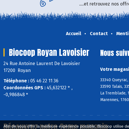
....et retrouvez nos of
Accueil
Contact
Menti
Biocoop Royan Lavoisier
Nous suiv
24 Rue Antoine Laurent De Lavoisier
Votre magasi
17200 Royan
33340 Queyrac, 
Téléphone :
05 46 22 11 36
33590 Talais, 3
Coordonnées GPS :
45,632122 ° ,
La Tremblade, 1
-0,986848 °
Marennes, 17600
Découvrez notre 2eme magasin
Afin de vous offrir la meilleure expérience possible, Biocoop utilise d