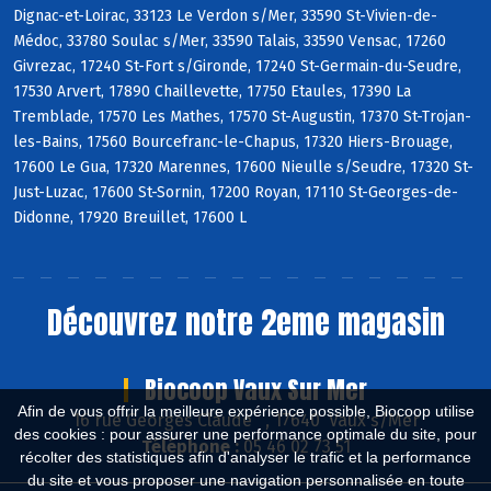
Dignac-et-Loirac, 33123 Le Verdon s/Mer, 33590 St-Vivien-de-
Médoc, 33780 Soulac s/Mer, 33590 Talais, 33590 Vensac, 17260
Givrezac, 17240 St-Fort s/Gironde, 17240 St-Germain-du-Seudre,
17530 Arvert, 17890 Chaillevette, 17750 Etaules, 17390 La
Tremblade, 17570 Les Mathes, 17570 St-Augustin, 17370 St-Trojan-
les-Bains, 17560 Bourcefranc-le-Chapus, 17320 Hiers-Brouage,
17600 Le Gua, 17320 Marennes, 17600 Nieulle s/Seudre, 17320 St-
Just-Luzac, 17600 St-Sornin, 17200 Royan, 17110 St-Georges-de-
Didonne, 17920 Breuillet, 17600 L
Découvrez notre 2eme magasin
Biocoop Vaux Sur Mer
Afin de vous offrir la meilleure expérience possible, Biocoop utilise
16 rue Georges Claude , 17640 Vaux s/Mer
des cookies : pour assurer une performance optimale du site, pour
Téléphone :
05 46 02 73 51
récolter des statistiques afin d'analyser le trafic et la performance
du site et vous proposer une navigation personnalisée en toute