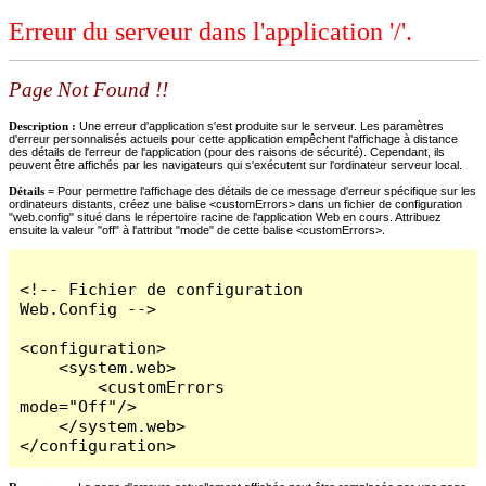
Erreur du serveur dans l'application '/'.
Page Not Found !!
Description :
Une erreur d'application s'est produite sur le serveur. Les paramètres
d'erreur personnalisés actuels pour cette application empêchent l'affichage à distance
des détails de l'erreur de l'application (pour des raisons de sécurité). Cependant, ils
peuvent être affichés par les navigateurs qui s'exécutent sur l'ordinateur serveur local.
Détails =
Pour permettre l'affichage des détails de ce message d'erreur spécifique sur les
ordinateurs distants, créez une balise <customErrors> dans un fichier de configuration
"web.config" situé dans le répertoire racine de l'application Web en cours. Attribuez
ensuite la valeur "off" à l'attribut "mode" de cette balise <customErrors>.
<!-- Fichier de configuration 
Web.Config -->

<configuration>

    <system.web>

        <customErrors 
mode="Off"/>

    </system.web>

</configuration>