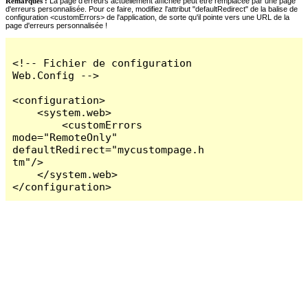
Remarques :
La page d'erreurs actuellement affichée peut être remplacée par une page
d'erreurs personnalisée. Pour ce faire, modifiez l'attribut "defaultRedirect" de la balise de
configuration <customErrors> de l'application, de sorte qu'il pointe vers une URL de la
page d'erreurs personnalisée !
<!-- Fichier de configuration 
Web.Config -->

<configuration>

    <system.web>

        <customErrors 
mode="RemoteOnly" 
defaultRedirect="mycustompage.h
tm"/>

    </system.web>

</configuration>