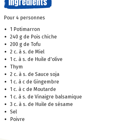
Ingrédients
Pour 4 personnes
1 Potimarron
240 g de Pois chiche
200 g de Tofu
2 c. à s. de Miel
1 c. à s. de Huile d'olive
Thym
2 c. à s. de Sauce soja
1 c. à c de Gingembre
1 c. à c de Moutarde
1 c. à s. de Vinaigre balsamique
3 c. à s. de Huile de sésame
Sel
Poivre