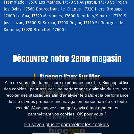
Tremblade, 17570 Les Mathes, 17570 St-Augustin, 17370 St-Trojan-
les-Bains, 17560 Bourcefranc-le-Chapus, 17320 Hiers-Brouage,
17600 Le Gua, 17320 Marennes, 17600 Nieulle s/Seudre, 17320 St-
Just-Luzac, 17600 St-Sornin, 17200 Royan, 17110 St-Georges-de-
Didonne, 17920 Breuillet, 17600 L
Découvrez notre 2eme magasin
Biocoop Vaux Sur Mer
Afin de vous offrir la meilleure expérience possible, Biocoop utilise
16 rue Georges Claude , 17640 Vaux s/Mer
des cookies : pour assurer une performance optimale du site, pour
Téléphone :
05 46 02 73 51
récolter des statistiques afin d'analyser le trafic et la performance
du site et vous proposer une navigation personnalisée en toute
sécurité. Vous pouvez changer d'avis à tout moment en
Biocoop.fr
Le réseau Biocoop
paramétrant vos cookies. OK pour vous ?
Copyright Biocoop 2026
En savoir plus et paramétrer les cookies