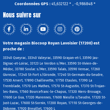
Coordonnées GPS :
45,632122 ° , -0,986848 °
Nous suivre sur
Votre magasin Biocoop Royan Lavoisier (17200) est
proche de :
33340 Queyrac, 33340 Valeyrac, 33590 Grayan-et-l, 33590 Jau-
Dignac-et-Loirac, 33123 Le Verdon s/Mer, 33590 St-Vivien-de-
Médoc, 33780 Soulac s/Mer, 33590 Talais, 33590 Vensac, 17260
Givrezac, 17240 St-Fort s/Gironde, 17240 St-Germain-du-Seudre,
17530 Arvert, 17890 Chaillevette, 17750 Etaules, 17390 La
Tremblade, 17570 Les Mathes, 17570 St-Augustin, 17370 St-Trojan-
les-Bains, 17560 Bourcefranc-le-Chapus, 17320 Hiers-Brouage,
17600 Le Gua, 17320 Marennes, 17600 Nieulle s/Seudre, 17320 St-
Just-Luzac, 17600 St-Sornin, 17200 Royan, 17110 St-Georges-de-
Didonne, 17920 Breuillet, 17600 L