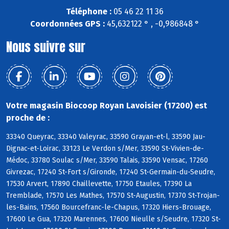
Téléphone :
05 46 22 11 36
Coordonnées GPS :
45,632122 ° , -0,986848 °
Nous suivre sur
Votre magasin Biocoop Royan Lavoisier (17200) est
proche de :
33340 Queyrac, 33340 Valeyrac, 33590 Grayan-et-l, 33590 Jau-
Dignac-et-Loirac, 33123 Le Verdon s/Mer, 33590 St-Vivien-de-
Médoc, 33780 Soulac s/Mer, 33590 Talais, 33590 Vensac, 17260
Givrezac, 17240 St-Fort s/Gironde, 17240 St-Germain-du-Seudre,
17530 Arvert, 17890 Chaillevette, 17750 Etaules, 17390 La
Tremblade, 17570 Les Mathes, 17570 St-Augustin, 17370 St-Trojan-
les-Bains, 17560 Bourcefranc-le-Chapus, 17320 Hiers-Brouage,
17600 Le Gua, 17320 Marennes, 17600 Nieulle s/Seudre, 17320 St-