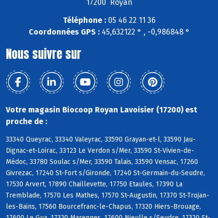
17200 Royan
Téléphone :
05 46 22 11 36
Coordonnées GPS :
45,632122 ° , -0,986848 °
Nous suivre sur
Votre magasin Biocoop Royan Lavoisier (17200) est
proche de :
33340 Queyrac, 33340 Valeyrac, 33590 Grayan-et-l, 33590 Jau-
Dignac-et-Loirac, 33123 Le Verdon s/Mer, 33590 St-Vivien-de-
Médoc, 33780 Soulac s/Mer, 33590 Talais, 33590 Vensac, 17260
Givrezac, 17240 St-Fort s/Gironde, 17240 St-Germain-du-Seudre,
17530 Arvert, 17890 Chaillevette, 17750 Etaules, 17390 La
Tremblade, 17570 Les Mathes, 17570 St-Augustin, 17370 St-Trojan-
les-Bains, 17560 Bourcefranc-le-Chapus, 17320 Hiers-Brouage,
17600 Le Gua, 17320 Marennes, 17600 Nieulle s/Seudre, 17320 St-